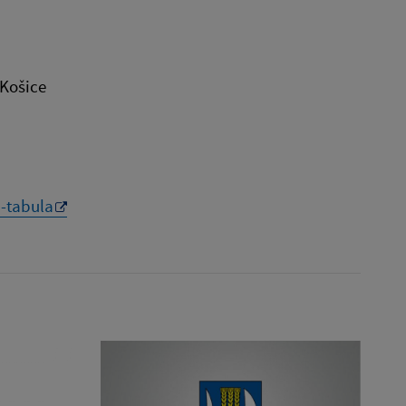
emku
 pozemku
na charita Košice
-tabula