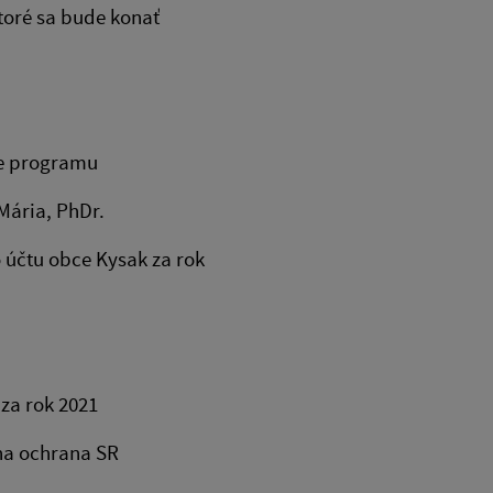
toré sa bude konať
ie programu
lková Mária, PhDr.
účtu obce Kysak za rok
 Kysak za rok 2021
ožiarna ochrana SR