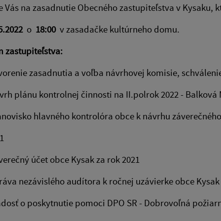
Vás na zasadnutie Obecného zastupiteľstva v Kysaku, k
5.2022
o
18:00
v zasadačke kultúrneho domu.
 zastupiteľstva:
nie zasadnutia a voľba návrhovej komisie, schválen
plánu kontrolnej činnosti na II.polrok 2022 - Ba
isko hlavného kontrolóra obce k návrhu záverečného 
1
čný účet obce Kysak za rok 2021
a nezávislého audítora k ročnej uzávierke obce
sť o poskytnutie pomoci DPO SR - Dobrovoľná p