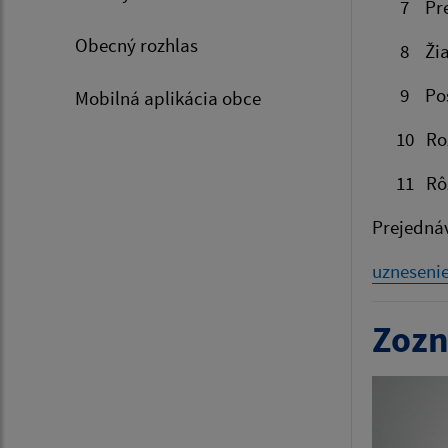
7 P
Obecný rozhlas
8 Žia
9 Posky
Mobilná aplikácia obce
10 Rozpo
11 Rô
Prejedná
uzneseni
Zozn