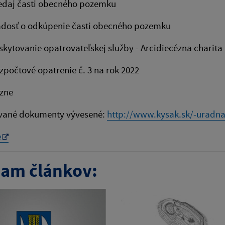
redaj časti obecného poz
dosť o odkúpenie časti obecného
tovanie opatrovateľskej služby - Arcidiecéz
čtové opatrenie č. 3 na rok 2022
zne
vané dokumenty vývesené:
http://www.kysak.sk/-uradna
e
am článkov: