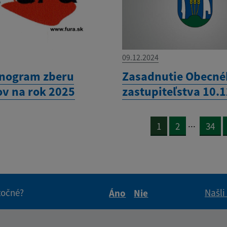
09.12.2024
nogram zberu
Zasadnutie Obecn
v na rok 2025
zastupiteľstva 10.
...
1
2
34
itočné?
Našli
Áno
Nie
Boli tieto informácie pre 
Boli tieto informáci