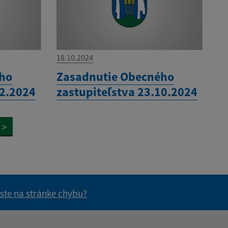
18.10.2024
ého
Zasadnutie Obecného
12.2024
zastupiteľstva 23.10.2024
>
 ste na stránke chybu?
vás užitočné?
e pre vás užitočné?