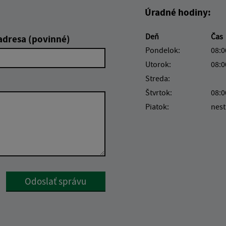
Úradné hodiny:
Deň
Čas
adresa (povinné)
Pondelok:
08:0
Utorok:
08:0
Streda:
Štvrtok:
08:0
Piatok:
nest
Google reCaptcha Response
Odoslať správu