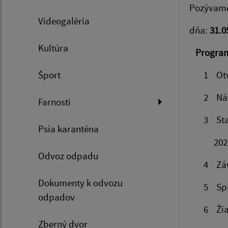
Pozývame 
Videogaléria
dňa:
31.0
Kultúra
Program
Šport
1 Otvore
2 Návrh 
Farnosti
3 Stanov
Psia karanténa
202
Odvoz odpadu
4 Závere
Dokumenty k odvozu
5 Správ
odpadov
6 Žiado
Zberný dvor