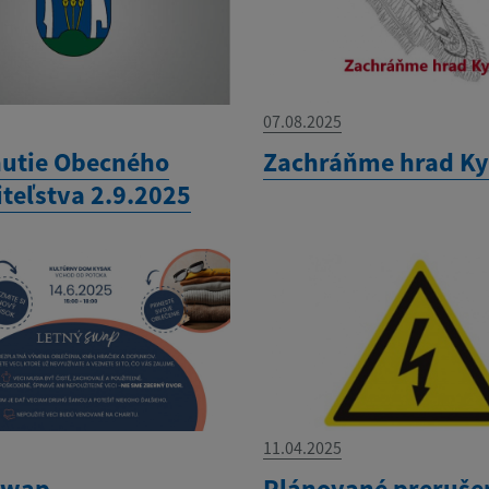
07.08.2025
utie Obecného
Zachráňme hrad K
iteľstva 2.9.2025
11.04.2025
swap
Plánované preruše