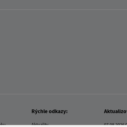
Rýchle odkazy:
Aktualiz
nku
Aktuality
07.08.2026 