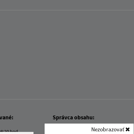
ované:
Správca obsahu:
Nezobrazovať
08:20 hod.
Správca obsahu je Obec Kysak.