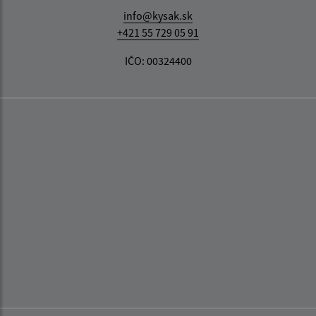
info@kysak.sk
+421 55 729 05 91
IČO: 00324400