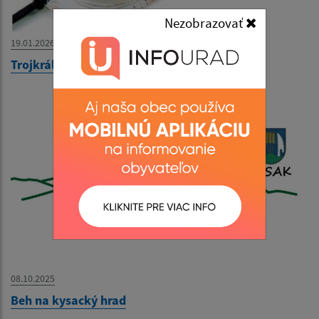
Nezobrazovať
19.01.2026
Trojkráľová buzola 2026
08.10.2025
Beh na kysacký hrad