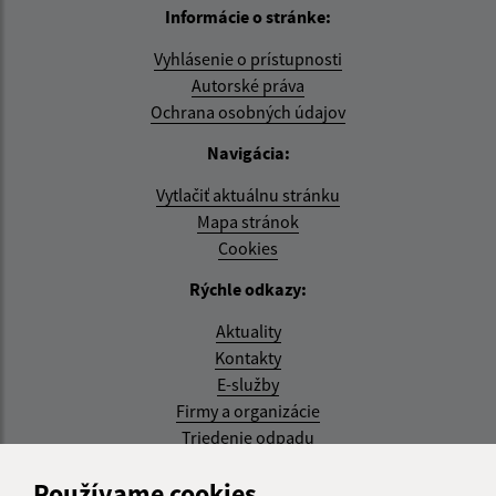
Informácie o stránke:
Vyhlásenie o prístupnosti
Autorské práva
Ochrana osobných údajov
Navigácia:
Vytlačiť aktuálnu stránku
Mapa stránok
Cookies
Rýchle odkazy:
Aktuality
Kontakty
E-služby
Firmy a organizácie
Triedenie odpadu
Aktualizované:
Používame cookies