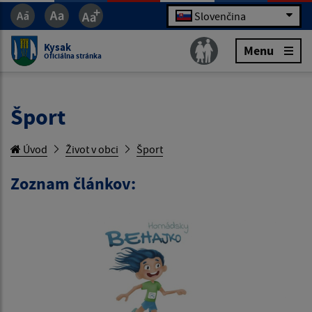
Slovenčina
Kysak
Menu
Oficiálna stránka
Šport
Úvod
Život v obci
Šport
Zoznam článkov: