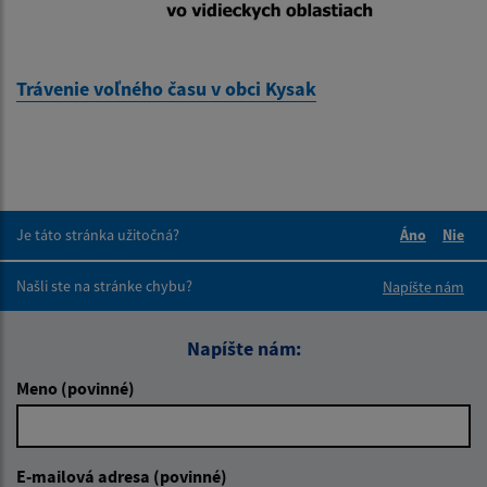
Trávenie voľného času v obci Kysak
Je táto stránka užitočná?
Áno
Nie
Boli tieto 
Boli 
Našli ste na stránke chybu?
Napíšte nám
Napíšte nám:
Meno (povinné)
E-mailová adresa (povinné)