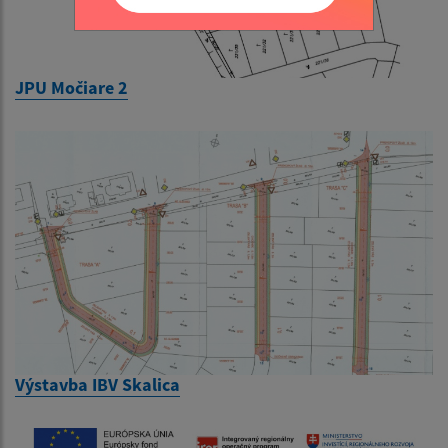
JPU Močiare 2
Výstavba IBV Skalica