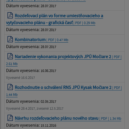
Dátum vyvesenia:
28.07.2017
Rozdeľovací plán vo forme umiestňovacieho a
vytyčovacieho plánu - grafická časť
| PDF | 0.29 Mb
Dátum vyvesenia:
28.07.2017
Kombinatorium
| PDF | 0.47 Mb
Dátum vyvesenia:
28.07.2017
Nariadenie vykonania projektových JPÚ Močiare 2
| PDF |
2.61 Mb
Dátum vyvesenia:
16.06.2017
Vyvesené 16.6.2017
Rozhodnutie o schválení RNS JPÚ Kysak Močiare 2
| PDF |
1.44 Mb
Dátum vyvesenia:
02.05.2017
Vyvesené 28.4.2017, zvesené 12.5.2017
Návrhu rozdeľovacieho plánu nového stavu
| PDF | 1.34 Mb
Dátum vyvesenia:
15.11.2016