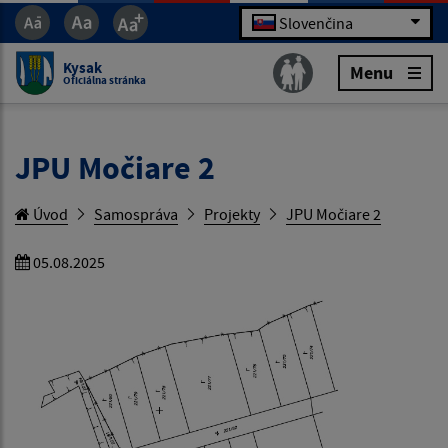
Slovenčina
Kysak
Menu
Oficiálna stránka
JPU Močiare 2
Úvod
Samospráva
Projekty
JPU Močiare 2
05.08.2025