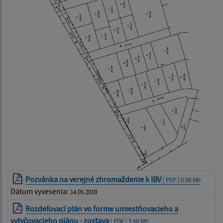
Pozvánka na verejné zhromaždenie k IBV
| PDF | 0.08 Mb
Dátum vyvesenia:
14.05.2019
Rozdeľovací plán vo forme umiestňovacieho a
vytyčovacieho plánu - zostava
| PDF | 3.58 Mb