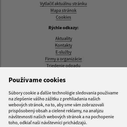
Vytlačiť aktuálnu stránku
Mapa stránok
Cookies
Rýchle odkazy:
Aktuality
Kontakty
E-služby
Firmy a organizácie
Triedenie odpadu
Aktualizované:
Používame cookies
05.08.2026 17:48 hod.
Súbory cookie a ďalšie technológie sledovania používame
RSS
na zlepšenie vášho zážitku z prehliadania našich
webových stránok, na to, aby sme vám zobrazovali
Správca obsahu:
prispôsobený obsah a cielené reklamy, na analýzu
návštevnosti našich webových stránok a na pochopenie
Správca obsahu je Obec Kysak.
toho, odkiaľ naši návštevníci prichádzajú.
Vytvorené v súlade s
Jednotným dizajn manuálom